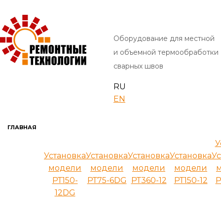
Оборудование для местной
и объемной термообработки
сварных швов
RU
EN
ГЛАВНАЯ
У
Установка
Установка
Установка
Установка
Ус
модели
модели
модели
модели
РТ150-
РТ75-6DG
РТ360-12
РТ150-12
Р
12DG