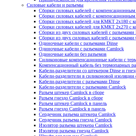
Силовые кабели и разъемы
Сборки силовых кабелей с компенсационным 
Сборки силовых кабелей с компенсационным 
Сборки силовых кабелей для КМКТ 2х180 с к
Сборки силовых кабелей для КМКТ 2х270 с к
Сборки из двух силовых кабелей с разъемами 
Сборки из двух силовых кабелей с разъемами
Одиночные кабели с разъемами Dinse
Одиночные кабели с разъемами Camlock
Одиночные кабели без разъемов
Силиконовые компенсационные кабели c тер
Компенсационный кабель без термопарных р
Кабели-разделители со штекером Dinse и гне
Кабели-разделители в силиконовой изоляции 
Кабели-разделители с разъемами Dinse
Кабели-разделители с разъемами Camlock
Разъем штекер Camlock в сборе
Разъем гнездо Camlock в сборе
Разъем штекер Camlock в панель
Разъем гнездо Camlock в панель
Сердечник разъема штекера Camlock
Сердечник разъема гнезда Camlock
Изолятор разъема штекера Camlock
Изолятор разъема гнезда Camlock