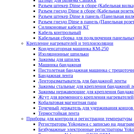
Штифт для разъема Camlock
Разъем штекер Dinse в сборе (Кабельная вилка
Разъем гнездо Dinse в сборе (Кабельная розетк
Разъем штекер Dinse в панель (Панельная вил
Разъем гнездо Dinse в панель (Панельная розе
Силиконовые кабели КГ
Кабель контрольный
Кабельная сборка для подключения панельных
Крепление нагревателей и теплоизоляции
Конденсаторная машинка КМ-250
Изоляционные шпильки
Зажимы для шпилек
Машинка бандажная
Пистолетная бандажная машинка с трещоточ
Бандажная лента
Ленторазматыватель для бандажной ленты
Зажимы стальные для крепления бандажной 
Зажимы нержавеющие для крепления бандаж
Жгут для временного крепления нагревателей
Кобальтовая магнитная пара
Точечный держатель для удерживания концов 
Термостойкая лента
Приборы для контроля и регистрации температуры
Регистраторы Yokogawa с записью на диагра
Безбумажные электронные регистраторы Yok