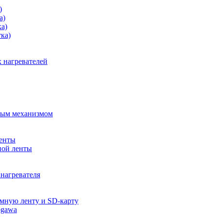
)
а)
ка)
тка)
 нагревателей
ным механизмом
ленты
ной ленты
нагревателя
ммную ленту и SD-карту
ogawa