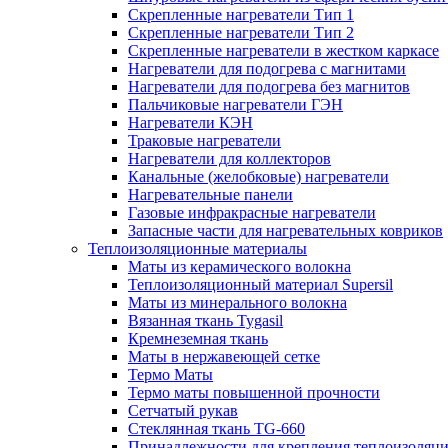
Скрепленные нагреватели Тип 1
Скрепленные нагреватели Тип 2
Скрепленные нагреватели в жестком каркасе
Нагреватели для подогрева с магнитами
Нагреватели для подогрева без магнитов
Пальчиковые нагреватели ГЭН
Нагреватели КЭН
Траковые нагреватели
Нагреватели для коллекторов
Канальные (желобковые) нагреватели
Нагревательные панели
Газовые инфракрасные нагреватели
Запасные части для нагревательных ковриков
Теплоизоляционные материалы
Маты из керамического волокна
Теплоизоляционный материал Supersil
Маты из минерального волокна
Вязанная ткань Tygasil
Кремнеземная ткань
Маты в нержавеющей сетке
Термо Маты
Термо маты повышенной прочности
Сетчатый рукав
Стеклянная ткань TG-660
Принадлежности для крепления теплоизоляц