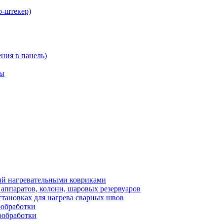
о-штекер)
ния в панель)
ры
ий нагревательными ковриками
аппаратов, колонн, шаровых резервуаров
тановках для нагрева сварных швов
ообработки
ообработки