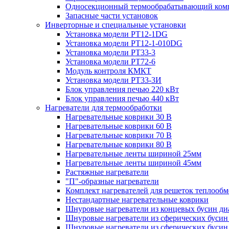
Односекционный термообрабатывающий комп
Запасные части установок
Инверторные и специальные установки
Установка модели РТ12-1DG
Установка модели РТ12-1-010DG
Установка модели РТ33-3
Установка модели РТ72-6
Модуль контроля КМКТ
Установка модели РТ33-3И
Блок управления печью 220 кВт
Блок управления печью 440 кВт
Нагреватели для термообработки
Нагревательные коврики 30 В
Нагревательные коврики 60 В
Нагревательные коврики 70 В
Нагревательные коврики 80 В
Нагревательные ленты шириной 25мм
Нагревательные ленты шириной 45мм
Растяжные нагреватели
"П"-образные нагреватели
Комплект нагревателей для решеток теплооб
Нестандартные нагревательные коврики
Шнуровые нагреватели из концевых бусин ди
Шнуровые нагреватели из сферических бусин
Шнуровые нагреватели из сферических бусин