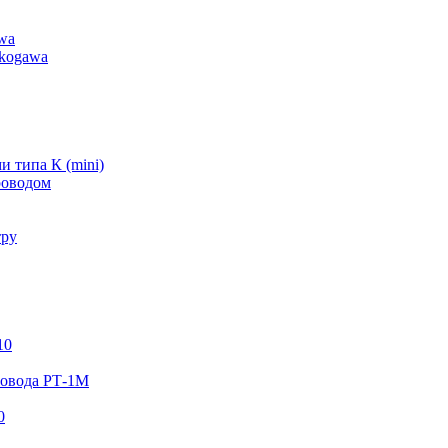
wa
okogawa
 типа К (mini)
роводом
тру
10
ровода РТ-1М
0