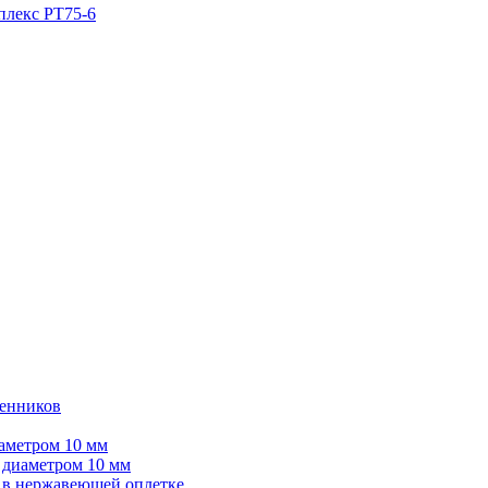
лекс РТ75-6
менников
аметром 10 мм
 диаметром 10 мм
 в нержавеющей оплетке