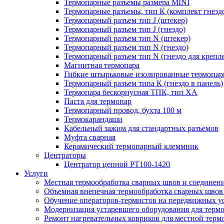
Термопарные разъемы размера MINI
Термопарные разъемы, тип К (комплект гнезд
Термопарный разъем тип J (штекер)
Термопарный разъем тип J (гнездо)
Термопарный разъем тип N (штекер)
Термопарный разъем тип N (гнездо)
Термопарный разъем тип N (гнездо для крепле
Магнитная термопара
Гибкие штырьковые изолированные термопа
Термопарный разъем типа К (гнездо в панель)
Термопара бескорпусная ТПК, тип ХА
Паста для термопар
Термопарный провод, бухта 100 м
Термокарандаши
Кабельный зажим для стандартных разъемов
Муфта сварная
Керамический термопарный клеммник
Центраторы
Центратор цепной РТ100-1420
Услуги
Местная термообработка сварных швов и соединен
Объемная внепечная термообработка сварных швов 
Обучение операторов-термистов на передвижных ус
Модернизация устаревшего оборудования для терм
Ремонт нагревательных ковриков для местной терм