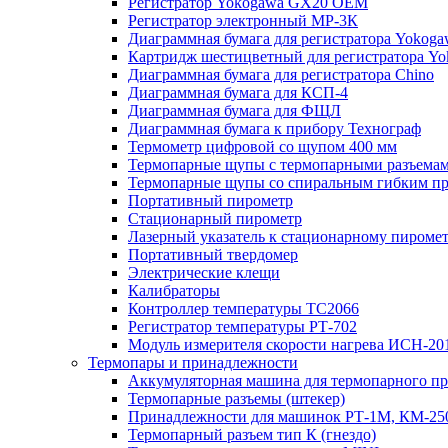
Регистратор Yokogawa GX20 OEM
Регистратор электронный МР-3К
Диаграммная бумага для регистратора Yokoga
Картридж шестицветный для регистратора Y
Диаграммная бумага для регистратора Chino
Диаграммная бумага для КСП-4
Диаграммная бумага для ФЩЛ
Диаграммная бумага к прибору Технограф
Термометр цифровой со щупом 400 мм
Термопарные щупы с термопарными разъемами
Термопарные щупы со спиральным гибким п
Портативный пирометр
Стационарный пирометр
Лазерный указатель к стационарному пироме
Портативный твердомер
Электрические клещи
Калибраторы
Контроллер температуры ТС2066
Регистратор температуры РТ-702
Модуль измерителя скорости нагрева ИСН-20
Термопары и принадлежности
Аккумуляторная машина для термопарного п
Термопарные разъемы (штекер)
Принадлежности для машинок РТ-1М, КМ-25
Термопарный разъем тип К (гнездо)