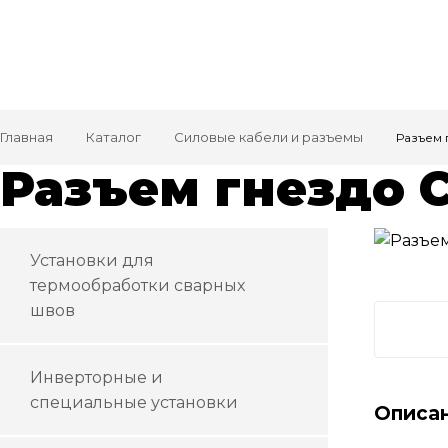
Главная
Каталог
Силовые кабели и разъемы
Разъем 
Разъем гнездо C
Установки для
термообработки сварных
швов
Инверторные и
специальные установки
Описа