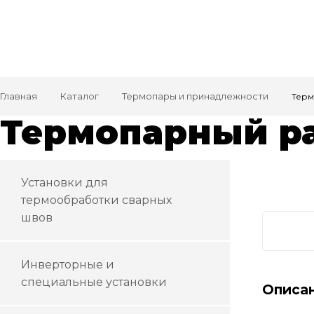
Главная
Каталог
Термопары и принадлежности
Терм
Термопарный ра
Установки для
термообработки сварных
швов
Инверторные и
специальные установки
Описа