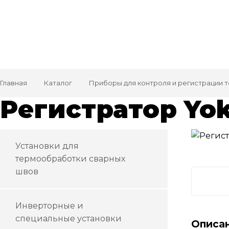
Главная
Каталог
Приборы для контроля и регистрации 
Регистратор Yo
Установки для
термообработки сварных
швов
Инверторные и
специальные установки
Описа