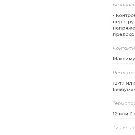
Безопас
- Контр
перегру
напряже
предохр
Контактн
Максиму
Регистра
12-ти ил
безбума
Термопа
12 или 6
Тип испо