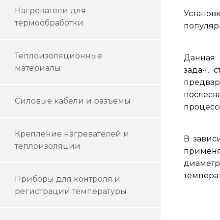
Нагреватели для
Установ
термообработки
популяр
Теплоизоляционные
Данная 
материалы
задач, 
предвари
послесв
Силовые кабели и разъемы
процессе
Крепление нагревателей и
В завис
теплоизоляции
применя
диамет
темпера
Приборы для контроля и
регистрации температуры