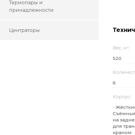
Термопары и
принадлежности
Технич
Центраторы
Вес, кг
520
Количест
6
Корпус
- Жёстк
Съёмные
на задн
для тра
краном