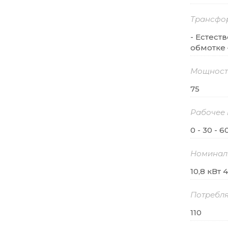
Трансфо
- Естест
обмотке –
Мощность
75
Рабочее 
0 - 30 - 6
Номинал
10,8 кВт
Потребля
110