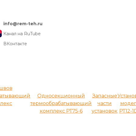
info@rem-teh.ru
Канал на RuTube
ВКонтакте
 швов
батывающий
Односекционный
Запасные
Устано
лекс
термообрабатывающий
части
моде
комплекс РТ75-6
установок
РТ12-1