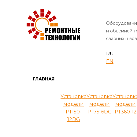
Оборудовани
и объемной 
сварных швов
RU
EN
ГЛАВНАЯ
Установка
Установка
Установк
модели
модели
модели
РТ150-
РТ75-6DG
РТ360-12
12DG