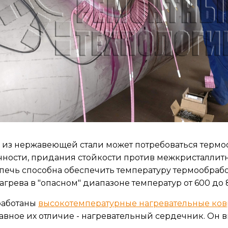
 из нержавеющей стали может потребоваться термо
ности, придания стойкости против межкристаллитн
 печь способна обеспечить температуру термообрабо
рева в "опасном" диапазоне температур от 600 до 
работаны
высокотемпературные нагревательные ко
лавное их отличие - нагревательный сердечник. Он 