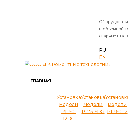
Оборудовани
и объемной 
сварных швов
RU
EN
ГЛАВНАЯ
Установка
Установка
Установк
модели
модели
модели
РТ150-
РТ75-6DG
РТ360-12
12DG