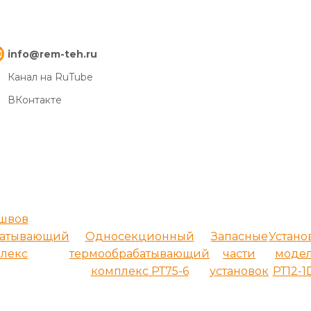
info@rem-teh.ru
Канал на RuTube
ВКонтакте
 швов
батывающий
Односекционный
Запасные
Устано
лекс
термообрабатывающий
части
моде
комплекс РТ75-6
установок
РТ12-1