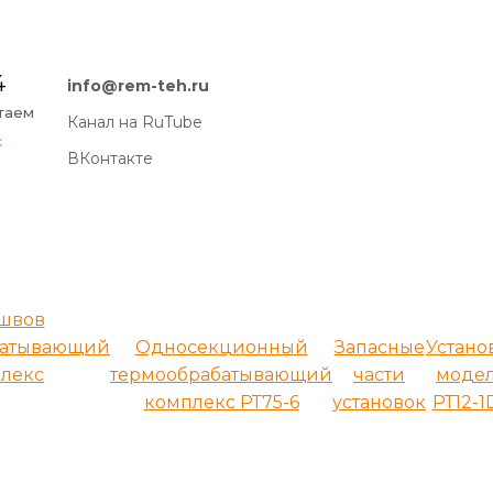
4
info@rem-teh.ru
отаем
Канал на RuTube
к
ВКонтакте
 швов
батывающий
Односекционный
Запасные
Устано
лекс
термообрабатывающий
части
моде
комплекс РТ75-6
установок
РТ12-1