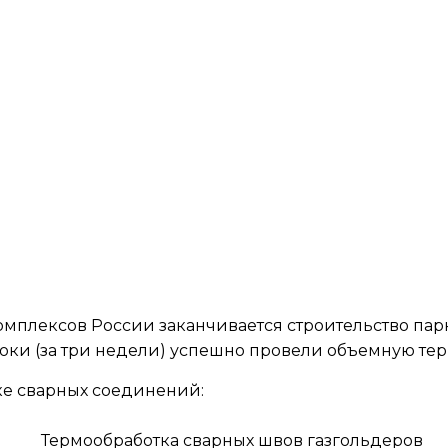
омплексов России заканчивается строительство па
оки (за три недели) успешно провели объемную тер
ке сварных соединений: