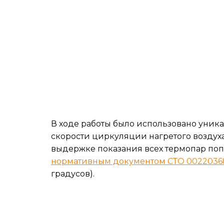
В ходе работы было использовано уник
скорости циркуляции нагретого воздуха
выдержке показания всех термопар попа
нормативным документом СТО 00220368
градусов).