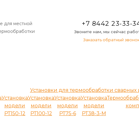
+7 8442 23-33-3
е для местной
термообработки
Звоните нам, мы сейчас раб
Заказать обратный звоно
Установки для термообработки сварных
а
Установка
Установка
Установка
Установка
Термообра
модели
модели
модели
модели
комп
РТ150-12
РТ100-12
РТ75-6
РТ38-3-М