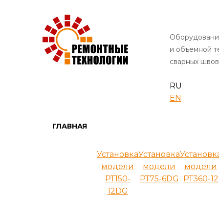
Оборудовани
и объемной 
сварных швов
RU
EN
ГЛАВНАЯ
Установка
Установка
Установк
модели
модели
модели
РТ150-
РТ75-6DG
РТ360-12
12DG