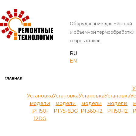
Оборудование для местной
и объемной термообработки
сварных швов
RU
EN
ГЛАВНАЯ
У
Установка
Установка
Установка
Установка
Ус
модели
модели
модели
модели
РТ150-
РТ75-6DG
РТ360-12
РТ150-12
Р
12DG