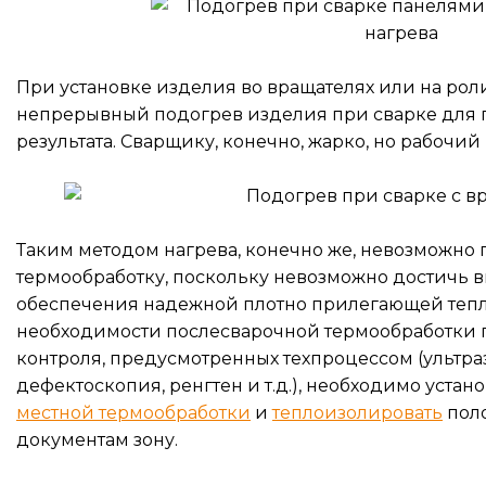
При установке изделия во вращателях или на ро
непрерывный подогрев изделия при сварке для 
результата. Сварщику, конечно, жарко, но рабочи
Таким методом нагрева, конечно же, невозможно
термообработку, поскольку невозможно достичь в
обеспечения надежной плотно прилегающей тепло
необходимости послесварочной термообработки 
контроля, предусмотренных техпроцессом (ультра
дефектоскопия, ренгтен и т.д.), необходимо уста
местной термообработки
и
теплоизолировать
пол
документам зону.