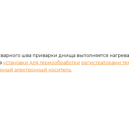
варного шва приварки днища выполняется нагрев
 в
установки для термообработки
регистраторами т
енный
электронный носитель
.