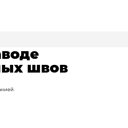
аводе
ных швов
анией.