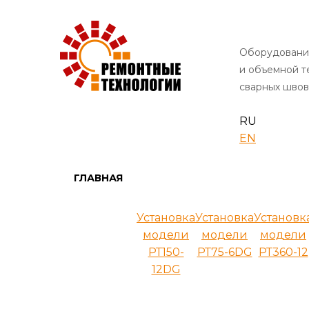
Оборудовани
и объемной 
сварных швов
RU
EN
ГЛАВНАЯ
Установка
Установка
Установк
модели
модели
модели
РТ150-
РТ75-6DG
РТ360-12
12DG