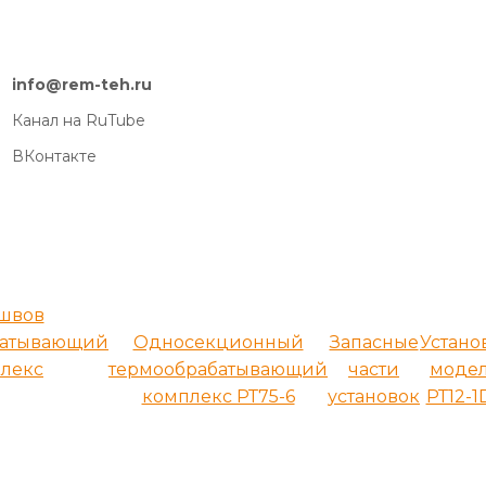
info@rem-teh.ru
Канал на RuTube
ВКонтакте
 швов
батывающий
Односекционный
Запасные
Устано
лекс
термообрабатывающий
части
моде
комплекс РТ75-6
установок
РТ12-1