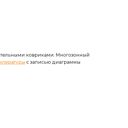
ательными ковриками. Многозонный
емпературы
с записью диаграммы