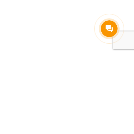
и сварных швов
становки
отки
ы