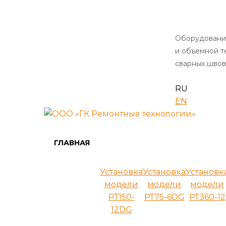
Оборудовани
и объемной 
сварных швов
RU
EN
ГЛАВНАЯ
Установка
Установка
Установк
модели
модели
модели
РТ150-
РТ75-6DG
РТ360-12
12DG