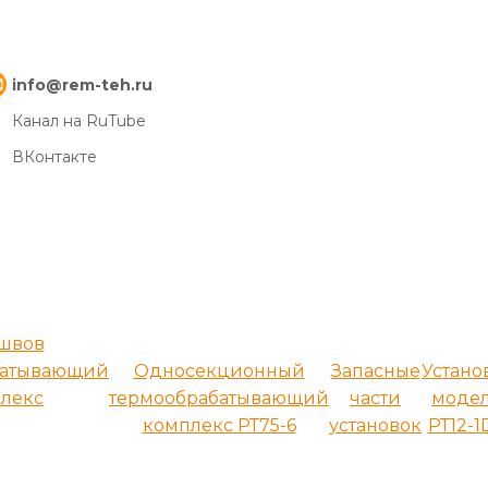
info@rem-teh.ru
Канал на RuTube
ВКонтакте
 швов
батывающий
Односекционный
Запасные
Устано
лекс
термообрабатывающий
части
моде
комплекс РТ75-6
установок
РТ12-1