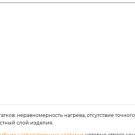
тков: неравномерность нагрева, отсутствие точного
стный слой изделия.
гибкие нагревательные коврики
, которые строго ко